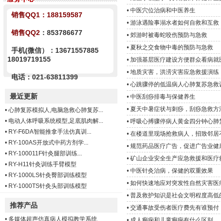
•
中医穴位治病和中医养生
销售QQ1：
188159587
•
游泳遇险事溺水者如何自救和互救
销售QQ2
：853786677
•
郊游时被毒蛇咬伤预防与急救
•
夏秋之交食物中毒的预防与急救
手机(微信）：13671557885
18019719155
•
加强基层医疗建设方便群众看病就
•
地质灾害，洪涝灾害应急救援演练
电话：021-63811399
•
心跳骤停的低温病人心肺复苏急救
最近更新
•
中医刮痧排毒与保健养生
•
夏天中暑症状与刺痧，刮痧急救方
•
心肺复苏模拟人,电脑急救心肺复苏...
•
电动人体呼吸系统模型,足底肌肉解...
•
呼吸心搏骤停病人黄金四分钟心肺
•
RY-F6DA智能推拿手法仿真训...
•
在楼道里现场抢救病人，招致邻居
•
RY-100AS开放式中药方剂学...
•
规范药品医疗广告，促进广告业健
•
RY-100011F针灸腿部训练...
•
矿山企业安全生产应急救援和医疗
•
RY-H11针灸训练手臂模型
•
中医针灸治病，保健的双重效果
•
RY-1000LS针灸臀部训练模型
•
如何快速地应对突发性自然灾害医
•
RY-1000TS针灸头部训练模型
•
普及救护知识是社会文明程度高低
推荐产品
•
交通事故受伤者医疗费先有谁预付
•
多媒体超声仿真病人模拟教学系统
•
成人癫痫和儿童癫痫有什么区别