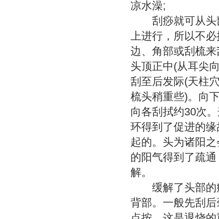
凉水澡;
刮痧就可从头部
上进行，所以不必
边、角部或刮梳来
头顶正中(从耳尖
刮至后发际(天柱
梳头稍重些)。向
向各刮拭约30次
环得到了促进的缘
起的。头为诸阳之
的阳气得到了疏通
解。
缓解了头部的疼
背部。一般先刮后
点按，这是退烧的