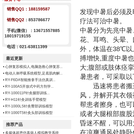
销售QQ1：
188159587
发现中暑后必须及
销售QQ2
：853786677
疗法可治中暑。
中暑分为先兆中暑
手机(微信）：13671557885
18019719155
花、耳鸣、头晕、
电话：021-63811399
外，体温在38℃
搏增快,重度中暑
最近更新
大;腹部或肢体痉
•
心肺复苏模拟人,电脑急救心肺复苏...
•
电动人体呼吸系统模型,足底肌肉解...
暑患者，可采取以
•
RY-F6DA智能推拿手法仿真训...
迅速将患者搬至
•
RY-100AS开放式中药方剂学...
•
RY-100011F针灸腿部训练...
风，并解开其衣领
•
RY-H11针灸训练手臂模型
帮患者擦身，也可
•
RY-1000LS针灸臀部训练模型
或者大腿根部腹股
•
RY-1000TS针灸头部训练模型
昏迷不醒，可以用
推荐产品
在凉爽通风处静卧休
•
多媒体超声仿真病人模拟教学系统