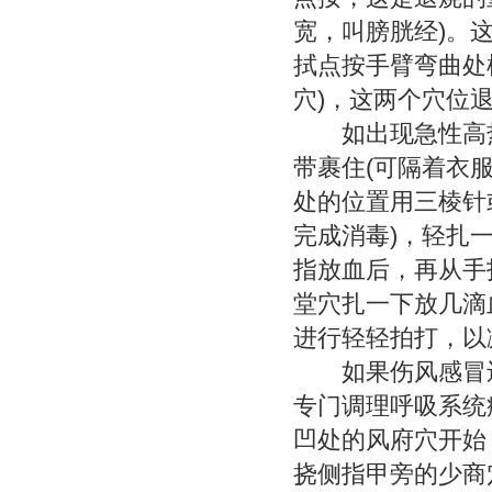
宽，叫膀胱经)。
拭点按手臂弯曲处
穴)，这两个穴位
如出现急性高热
带裹住(可隔着衣
处的位置用三棱针
完成消毒)，轻扎
指放血后，再从手
堂穴扎一下放几滴
进行轻轻拍打，以
如果伤风感冒还
专门调理呼吸系统
凹处的风府穴开始
挠侧指甲旁的少商