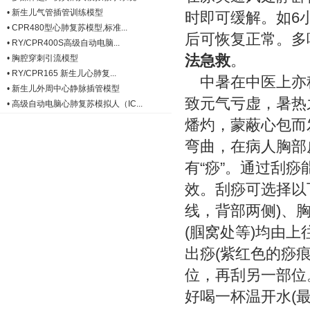
•
新生儿气管插管训练模型
时即可缓解。如6
•
CPR480型心肺复苏模型,标准...
后可恢复正常。多
•
RY/CPR400S高级自动电脑...
法急救
。
•
胸腔穿刺引流模型
•
RY/CPR165 新生儿心肺复...
中暑在中医上亦称
•
新生儿外周中心静脉插管模型
致元气亏虚，暑热
•
高级自动电脑心肺复苏模拟人（IC...
燔灼，蒙蔽心包而
弯曲，在病人胸部
有“痧”。通过刮
效。刮痧可选择以
线，背部两侧)、胸
(腘窝处等)均由
出痧(紫红色的痧
位，再刮另一部位
好喝一杯温开水(最