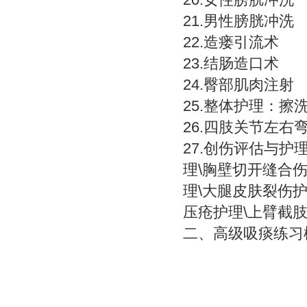
21.男性膀胱冲洗
22.造瘘引流术
23.结肠造口术
24.臀部肌肉注射
25.整体护理：
26.四肢关节左右
27.创伤评估与
理\胸壁切开缝合
理\大腿皮肤裂伤护
压疮护理\上臂截
二、
高级吸痰练习