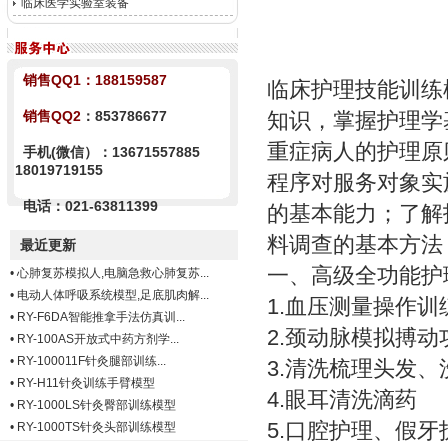
临床医学实验室装备
销售QQ1：
188159587
临床护理技能训练
销售QQ2
：853786677
知识，掌握护理学
重症病人的护理原
手机(微信）：13671557885
18019719155
程序对服务对象实
电话：021-63811399
的基本能力；了解
料调查的基本方法
最近更新
一、
高级全功能护
•
心肺复苏模拟人,电脑急救心肺复苏...
•
电动人体呼吸系统模型,足底肌肉解...
1.血压测量操作训
•
RY-F6DA智能推拿手法仿真训...
2.颈动脉模拟搏动
•
RY-100AS开放式中药方剂学...
•
RY-100011F针灸腿部训练...
3.清洗梳理头发、
•
RY-H11针灸训练手臂模型
4.眼耳清洗滴药
•
RY-1000LS针灸臀部训练模型
5.口腔护理、假牙
•
RY-1000TS针灸头部训练模型