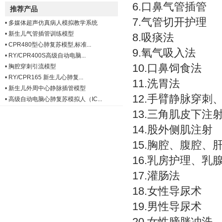
6.口鼻气管插管
推荐产品
7.气管切开护理
•
多媒体超声仿真病人模拟教学系统
•
新生儿气管插管训练模型
8.吸痰法
•
CPR480型心肺复苏模型,标准...
9.氧气吸入法
•
RY/CPR400S高级自动电脑...
10.口鼻饲食法
•
胸腔穿刺引流模型
•
RY/CPR165 新生儿心肺复...
11.洗胃法
•
新生儿外周中心静脉插管模型
12.手臂静脉穿刺
•
高级自动电脑心肺复苏模拟人（IC...
13.三角肌皮下注
14.股外侧肌注射
15.胸腔、腹腔、
16.乳房护理、乳
17.灌肠法
18.女性导尿术
19.男性导尿术
20.女性膀胱冲洗