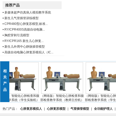
推荐产品
•
多媒体超声仿真病人模拟教学系统
•
新生儿气管插管训练模型
•
CPR480型心肺复苏模型,标准...
•
RY/CPR400S高级自动电脑...
•
胸腔穿刺引流模型
•
RY/CPR165 新生儿心肺复...
•
新生儿外周中心静脉插管模型
•
高级自动电脑心肺复苏模拟人（IC...
相
关
产
品
络版）智能化心肺检查和腹
（网络版）智能化心肺检查和腹
（网络版）智能化心肺检
查教学系统（学生实验机）
部检查教学系统（教师主控机）
部检查教学系统（学生实
热门产品：
心肺复苏模拟人
|
心肺复苏模型
|
气管插管模型
|
全功能护理人
|