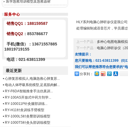
医学急救培训模型及急救器材
HLY系列电脑心肺听诊仪是我公
销售QQ1：
188159587
处理编辑制成语音芯片，学员通过
销售QQ2
：853786677
上一个产品：
多种心电图电脑模拟
手机(微信）：13671557885
下一个产品：
电脑心肺听诊仪（2
18019719155
友情提示：
电话：021-63811399
您只要致电：021-63811399 (0)13
我们可以帮您推荐符合您要求的“电
最近更新
分享到：
•
心肺复苏模拟人,电脑急救心肺复苏...
•
电动人体呼吸系统模型,足底肌肉解...
•
RY-F6DA智能推拿手法仿真训...
•
RY-100AS开放式中药方剂学...
•
RY-100011F针灸腿部训练...
•
RY-H11针灸训练手臂模型
•
RY-1000LS针灸臀部训练模型
•
RY-1000TS针灸头部训练模型