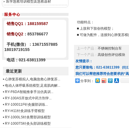
医学急救培训模型及急救器材
功能特点：
销售QQ1：
188159587
■ 上肢和下肢创伤模型；
销售QQ2
：853786677
■ 可做为配件，连接到心肺复苏
手机(微信）：13671557885
上一个产品：
不锈钢控制台车
18019719155
下一个产品：
高级创伤评估模块
电话：021-63811399
友情提示：
您只要致电：021-63811399 (0)13
最近更新
我们可以帮您推荐符合您要求的“高
•
心肺复苏模拟人,电脑急救心肺复苏...
分享到：
•
电动人体呼吸系统模型,足底肌肉解...
•
RY-F6DA智能推拿手法仿真训...
•
RY-100AS开放式中药方剂学...
•
RY-100011F针灸腿部训练...
•
RY-H11针灸训练手臂模型
•
RY-1000LS针灸臀部训练模型
•
RY-1000TS针灸头部训练模型