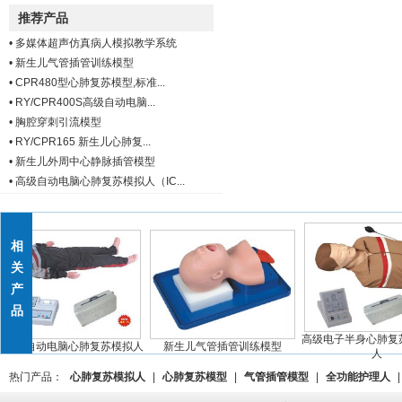
推荐产品
•
多媒体超声仿真病人模拟教学系统
•
新生儿气管插管训练模型
•
CPR480型心肺复苏模型,标准...
•
RY/CPR400S高级自动电脑...
•
胸腔穿刺引流模型
•
RY/CPR165 新生儿心肺复...
•
新生儿外周中心静脉插管模型
•
高级自动电脑心肺复苏模拟人（IC...
相
关
产
品
高级电子半身心肺复苏
级全自动电脑心肺复苏模拟人
新生儿气管插管训练模型
人
热门产品：
心肺复苏模拟人
|
心肺复苏模型
|
气管插管模型
|
全功能护理人
|