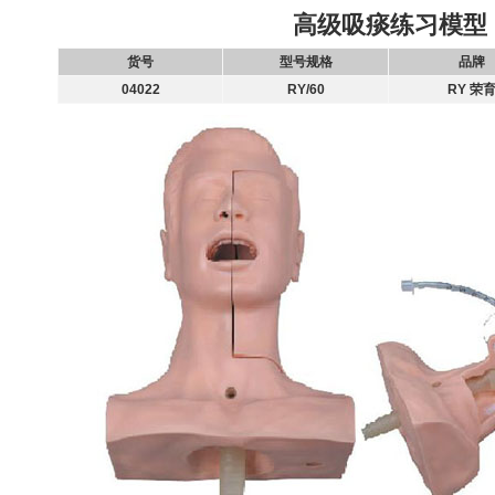
高级吸痰练习模型
货号
型号规格
品牌
04022
RY/60
RY 荣