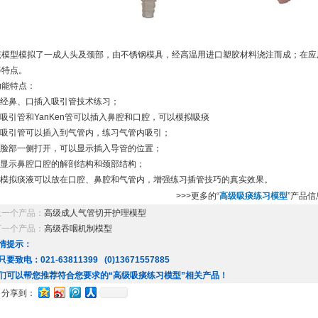
该模型模拟了一成人头及颈部，由不锈钢模具，经高温用进口塑胶材料浇注而成；在应
等特点。
功能特点：
■ 经鼻、口插入吸引管技术练习；
■ 吸引管和YanKen管可以插入鼻腔和口腔，可以模拟吸痰
■ 吸引管可以插入到气管内，练习气管内吸引；
■ 脸部一侧打开，可以显示插入导管的位置；
■ 显示鼻腔口腔的解剖结构和颈部结构；
■ 模拟痰液可以放在口腔、鼻腔和气管内，增强练习插管技巧的真实效果。
>>>更多的“
高级吸痰练习模型
”产品信
上一个产品：
高级成人气管切开护理模型
下一个产品：
高级吞咽机制模型
情提示：
只要致电：021-63811399 (0)13671557885
们可以帮您推荐符合您要求的“高级吸痰练习模型”相关产品！
分享到：