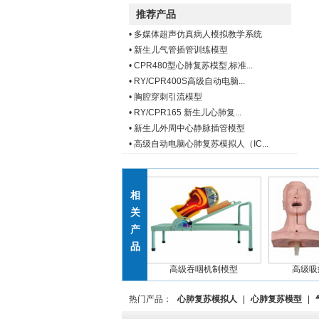
推荐产品
•
多媒体超声仿真病人模拟教学系统
•
新生儿气管插管训练模型
•
CPR480型心肺复苏模型,标准...
•
RY/CPR400S高级自动电脑...
•
胸腔穿刺引流模型
•
RY/CPR165 新生儿心肺复...
•
新生儿外周中心静脉插管模型
•
高级自动电脑心肺复苏模拟人（IC...
相
关
产
品
多功能透明洗胃训练模型
高级吞咽机制模型
高级吸痰
热门产品：
心肺复苏模拟人
|
心肺复苏模型
|