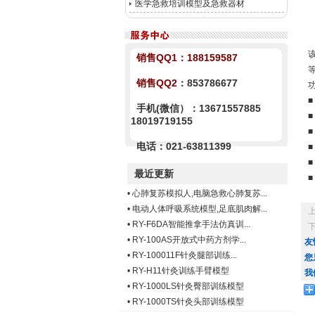
医学急救培训模型及急救器材
销售QQ1：
188159587
销售QQ2
：853786677
手机(微信）：13671557885
18019719155
电话：021-63811399
最近更新
•
心肺复苏模拟人,电脑急救心肺复苏...
•
电动人体呼吸系统模型,足底肌肉解...
•
RY-F6DA智能推拿手法仿真训...
•
RY-100AS开放式中药方剂学...
友
•
RY-100011F针灸腿部训练...
您
•
RY-H11针灸训练手臂模型
我
•
RY-1000LS针灸臀部训练模型
•
RY-1000TS针灸头部训练模型