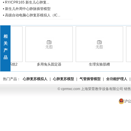
•
RY/CPR165 新生儿心肺复...
•
新生儿外周中心静脉插管模型
•
高级自动电脑心肺复苏模拟人（IC...
相
关
产
品
处理系统2
多用兔头固定器
生理实验肌槽
热门产品：
心肺复苏模拟人
|
心肺复苏模型
|
气管插管模型
|
全功能护理人
|
© cprmxc.com 上海荣育教学设备有限公司 销售热
沪公