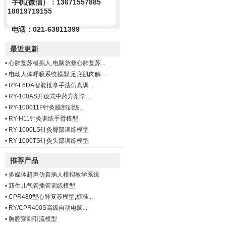
手机(微信）：13671557885
18019719155
电话：021-63811399
最近更新
•
心肺复苏模拟人,电脑急救心肺复苏...
•
电动人体呼吸系统模型,足底肌肉解...
•
RY-F6DA智能推拿手法仿真训...
•
RY-100AS开放式中药方剂学...
•
RY-100011F针灸腿部训练...
•
RY-H11针灸训练手臂模型
•
RY-1000LS针灸臀部训练模型
•
RY-1000TS针灸头部训练模型
推荐产品
•
多媒体超声仿真病人模拟教学系统
•
新生儿气管插管训练模型
•
CPR480型心肺复苏模型,标准...
•
RY/CPR400S高级自动电脑...
•
胸腔穿刺引流模型