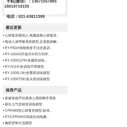
手机(微信）：13671557885
18019719155
电话：021-63811399
最近更新
•
心肺复苏模拟人,电脑急救心肺复苏...
•
电动人体呼吸系统模型,足底肌肉解...
•
RY-F6DA智能推拿手法仿真训...
•
RY-100AS开放式中药方剂学...
•
RY-100011F针灸腿部训练...
•
RY-H11针灸训练手臂模型
•
RY-1000LS针灸臀部训练模型
•
RY-1000TS针灸头部训练模型
推荐产品
•
多媒体超声仿真病人模拟教学系统
•
新生儿气管插管训练模型
•
CPR480型心肺复苏模型,标准...
•
RY/CPR400S高级自动电脑...
•
胸腔穿刺引流模型