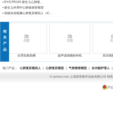
•
RY/CPR165 新生儿心肺复...
•
新生儿外周中心静脉插管模型
•
高级自动电脑心肺复苏模拟人（IC...
相
关
产
品
生理实验肌槽
超声波细胞粉碎机
高压细胞
热门产品：
心肺复苏模拟人
|
心肺复苏模型
|
气管插管模型
|
全功能护理人
|
© cprmxc.com 上海荣育教学设备有限公司 销售热
沪公