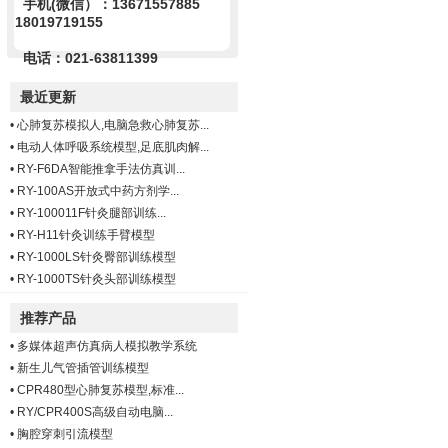
手机(微信）：13671557885
18019719155
电话：021-63811399
最近更新
•
心肺复苏模拟人,电脑急救心肺复苏...
•
电动人体呼吸系统模型,足底肌肉解...
•
RY-F6DA智能推拿手法仿真训...
•
RY-100AS开放式中药方剂学...
•
RY-100011F针灸腿部训练...
•
RY-H11针灸训练手臂模型
•
RY-1000LS针灸臀部训练模型
•
RY-1000TS针灸头部训练模型
推荐产品
•
多媒体超声仿真病人模拟教学系统
•
新生儿气管插管训练模型
•
CPR480型心肺复苏模型,标准...
•
RY/CPR400S高级自动电脑...
•
胸腔穿刺引流模型