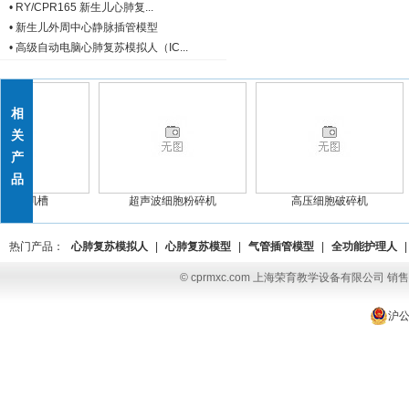
•
RY/CPR165 新生儿心肺复...
•
新生儿外周中心静脉插管模型
•
高级自动电脑心肺复苏模拟人（IC...
相
关
产
品
实验肌槽
超声波细胞粉碎机
高压细胞破碎机
热门产品：
心肺复苏模拟人
|
心肺复苏模型
|
气管插管模型
|
全功能护理人
|
© cprmxc.com 上海荣育教学设备有限公司 销售热
沪公