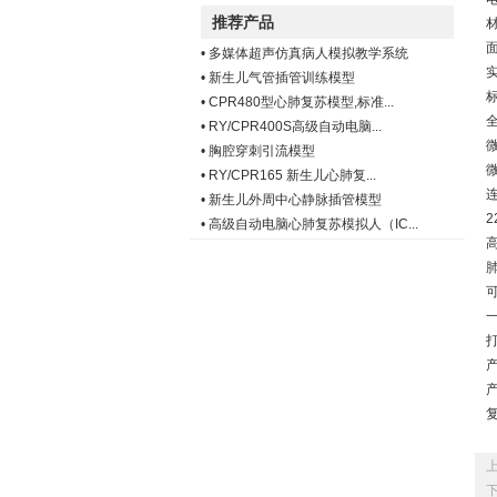
推荐产品
•
多媒体超声仿真病人模拟教学系统
•
新生儿气管插管训练模型
•
CPR480型心肺复苏模型,标准...
•
RY/CPR400S高级自动电脑...
•
胸腔穿刺引流模型
•
RY/CPR165 新生儿心肺复...
•
新生儿外周中心静脉插管模型
•
高级自动电脑心肺复苏模拟人（IC...