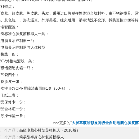
材料特点：
面皮肤、颈皮肤、胸皮肤、头发，采用进口热塑弹性体混合胶材料，由不锈钢摸具、经
实、肤色统一、形态逼真、外形美观、经久耐用、消毒清洗不变形、拆装更换方便等特
标准套配置：
全身标准心肺复苏模拟人一具；
微电脑显示控制器一台；
微电脑显示控制器与人体模型
连接线一条；
220V外接电源线一条；
高级铝塑硬皮箱一只；
肺气袋四个；
可换脸皮一张；
一次性TRYCPR屏障清毒面膜1盒（50张）；
打印纸二卷；
产品保修卡一份；
产品合格证一份；
复苏操作垫一条；
>>>更多的“
大屏幕液晶彩显高级全自动电脑心肺复苏
上一个产品：
高级电脑心肺复苏模拟人（2010版）
下一个产品：
简易型半身心肺复苏模拟人