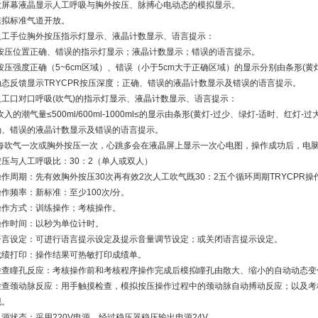
大屏幕液晶显示人工呼吸与胸外按压、脉搏心电动态的模拟显示。
模拟标准气道开放。
人工手位胸外按压指示灯显示、液晶计数显示、语言提示：
•按压位置正确、错误的指示灯显示；液晶计数显示；错误的语言提示。
•按压强度正确（5~6cm区域）、错误（小于5cm大于正确区域）的显示分别由条形(黄
动态反馈显示TRYCPR按压深度；正确、错误的液晶计数显示及错误的语言提示。
人工口对口呼吸(吹气)的指示灯显示、液晶计数显示、语言提示：
吹入的潮气量≤500ml/600ml-1000ml≤的显示由条形(黄灯-过少、绿灯-适时、
确、错误的液晶计数显示及错误的语言提示。
•每吹气一次或胸外按压一次，心跳多会在液晶屏上显示一次心电图，操作成功后，电
按压与人工呼吸比：30：2（单人或双人）
操作周期：先有效胸外按压30次再有效2次人工吹气既30：2五个循环周期TRYCPR操
操作频率：新标准：至少100次/分。
操作方式：训练操作；考核操作。
操作时间：以秒为单位计时。
语言设定：可进行语言提示设定及提示音量调节设定；或关闭语言提示设定。
成绩打印：操作结果可热敏打印成绩单。
检查瞳孔反应：考核操作前和考核程序操作完成后模拟瞳孔由散大、缩小的自动动态变
检查颈动脉反应：用手触摸检查，模拟按压操作过程中的颈动脉自动搏动反应；以及考
现。
电源状态：采用220V电源，经过稳压器稳压输出电源24V。