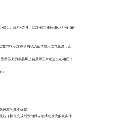
灯-过少、绿灯-适时、红灯-过大)数码指示灯移动的
红灯-过大)数码指示灯移动的动态反馈显示吹气量度；正
脑显示器上的液晶屏上会显示正常动态的心电图；
作；
化过程的真实体现。
核程序操作完成后颈动脉自动搏动反应的真实体