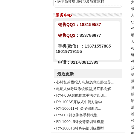
医学急救培训模型及急救器材
销售QQ1：
188159587
销售QQ2
：853786677
手机(微信）：13671557885
•
18019719155
电话：021-63811399
最近更新
•
心肺复苏模拟人,电脑急救心肺复苏...
•
电动人体呼吸系统模型,足底肌肉解...
•
RY-F6DA智能推拿手法仿真训...
•
RY-100AS开放式中药方剂学...
•
RY-100011F针灸腿部训练...
•
RY-H11针灸训练手臂模型
•
RY-1000LS针灸臀部训练模型
•
RY-1000TS针灸头部训练模型