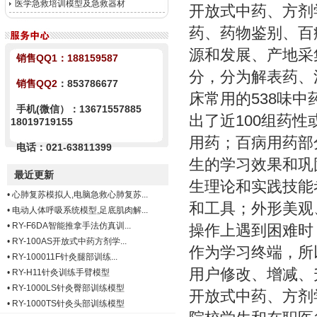
医学急救培训模型及急救器材
开放式中药、方剂
药、药物鉴别、百
源和发展、产地采
销售QQ1：
188159587
分，分为解表药、
销售QQ2
：853786677
床常用的538味
手机(微信）：13671557885
出了近100组药
18019719155
用药；百病用药部
电话：021-63811399
生的学习效果和巩
最近更新
生理论和实践技能
•
心肺复苏模拟人,电脑急救心肺复苏...
和工具；外形美观
•
电动人体呼吸系统模型,足底肌肉解...
•
RY-F6DA智能推拿手法仿真训...
操作上遇到困难时
•
RY-100AS开放式中药方剂学...
作为学习终端，所
•
RY-100011F针灸腿部训练...
用户修改、增减、
•
RY-H11针灸训练手臂模型
•
RY-1000LS针灸臀部训练模型
开放式中药、方剂
•
RY-1000TS针灸头部训练模型