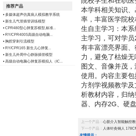
院校学生和在职医
推荐产品
本学科相关知识、
•
多媒体超声仿真病人模拟教学系统
率，丰富医学院校
•
新生儿气管插管训练模型
生自主学习：本系
•
CPR480型心肺复苏模型,标准...
•
RY/CPR400S高级自动电脑...
主学习，可对学员
•
胸腔穿刺引流模型
有丰富漂亮界面、
•
RY/CPR165 新生儿心肺复...
•
新生儿外周中心静脉插管模型
力，避免了枯燥无
•
高级自动电脑心肺复苏模拟人（IC...
图文、音像并茂，
使用。内容主要包
方剂学视频教学及
析教材内容，归纳
器、内存2G、硬盘
上一个产品：
心脏介入智能触控教
下一个产品：
人体针灸铜人 178C
友情提示：