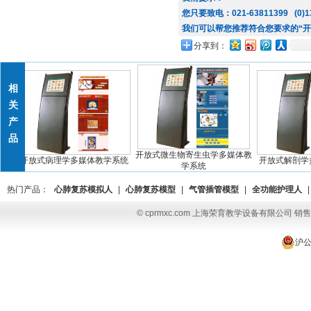
您只要致电：021-63811399 (0)13
我们可以帮您推荐符合您要求的“开
分享到：
相
关
产
品
开放式微生物寄生虫学多媒体教
统
开放式病理学多媒体教学系统
开放式解剖学多
学系统
热门产品：
心肺复苏模拟人
|
心肺复苏模型
|
气管插管模型
|
全功能护理人
|
© cprmxc.com 上海荣育教学设备有限公司 销售热
沪公