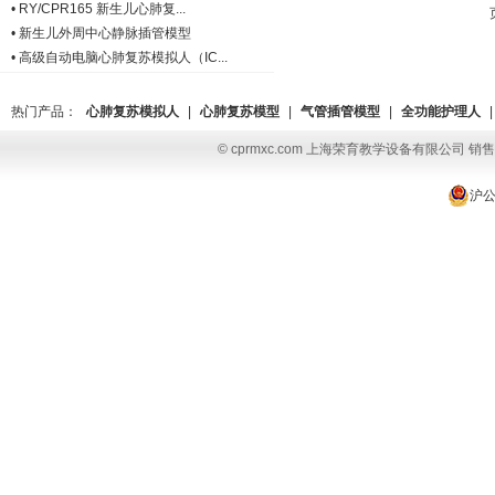
•
RY/CPR165 新生儿心肺复...
•
新生儿外周中心静脉插管模型
•
高级自动电脑心肺复苏模拟人（IC...
热门产品：
心肺复苏模拟人
|
心肺复苏模型
|
气管插管模型
|
全功能护理人
|
© cprmxc.com 上海荣育教学设备有限公司 销售热
沪公