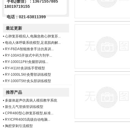
手机(微信）：13671557885
18019719155
电话：021-63811399
最近更新
•
心肺复苏模拟人,电脑急救心肺复苏...
•
电动人体呼吸系统模型,足底肌肉解...
•
RY-F6DA智能推拿手法仿真训...
•
RY-100AS开放式中药方剂学...
•
RY-100011F针灸腿部训练...
•
RY-H11针灸训练手臂模型
•
RY-1000LS针灸臀部训练模型
•
RY-1000TS针灸头部训练模型
推荐产品
•
多媒体超声仿真病人模拟教学系统
•
新生儿气管插管训练模型
•
CPR480型心肺复苏模型,标准...
•
RY/CPR400S高级自动电脑...
•
胸腔穿刺引流模型