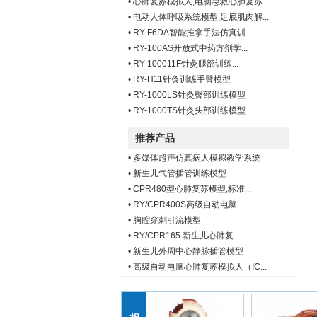
•
心肺复苏模拟人,电脑急救心肺复苏...
•
电动人体呼吸系统模型,足底肌肉解...
•
RY-F6DA智能推拿手法仿真训...
•
RY-100AS开放式中药方剂学...
•
RY-100011F针灸腿部训练...
•
RY-H11针灸训练手臂模型
•
RY-1000LS针灸臀部训练模型
•
RY-1000TS针灸头部训练模型
推荐产品
•
多媒体超声仿真病人模拟教学系统
•
新生儿气管插管训练模型
•
CPR480型心肺复苏模型,标准...
•
RY/CPR400S高级自动电脑...
•
胸腔穿刺引流模型
•
RY/CPR165 新生儿心肺复...
•
新生儿外周中心静脉插管模型
•
高级自动电脑心肺复苏模拟人（IC...