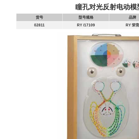
瞳孔对光反射电动模
货号
型号规格
品牌
02811
RY /17109
RY 荣