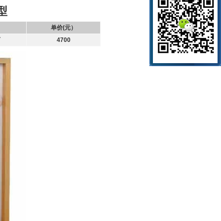
型
单价(元）
育
4700