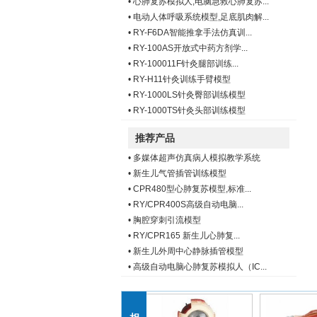
•
心肺复苏模拟人,电脑急救心肺复苏...
•
电动人体呼吸系统模型,足底肌肉解...
•
RY-F6DA智能推拿手法仿真训...
•
RY-100AS开放式中药方剂学...
•
RY-100011F针灸腿部训练...
•
RY-H11针灸训练手臂模型
•
RY-1000LS针灸臀部训练模型
•
RY-1000TS针灸头部训练模型
推荐产品
•
多媒体超声仿真病人模拟教学系统
•
新生儿气管插管训练模型
•
CPR480型心肺复苏模型,标准...
•
RY/CPR400S高级自动电脑...
•
胸腔穿刺引流模型
•
RY/CPR165 新生儿心肺复...
•
新生儿外周中心静脉插管模型
•
高级自动电脑心肺复苏模拟人（IC...