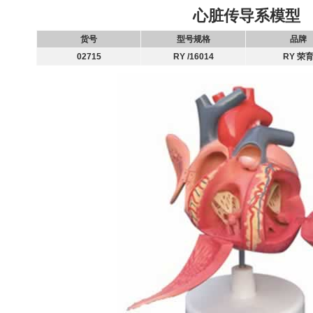
心脏传导系模型
货号
型号规格
品牌
02715
RY /16014
RY 荣