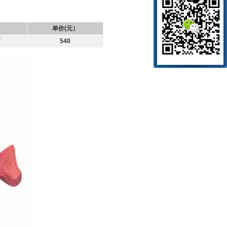
单价(元）
育
540