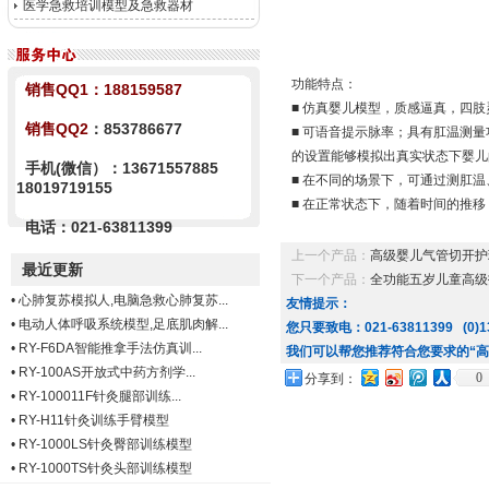
医学急救培训模型及急救器材
功能特点：
销售QQ1：
188159587
■ 仿真婴儿模型，质感逼真，四
销售QQ2
：853786677
■ 可语音提示脉率；具有肛温测
的设置能够模拟出真实状态下婴儿
手机(微信）：13671557885
■ 在不同的场景下，可通过测肛
18019719155
■ 在正常状态下，随着时间的推
电话：021-63811399
上一个产品：
高级婴儿气管切开护
最近更新
下一个产品：
全功能五岁儿童高级
•
心肺复苏模拟人,电脑急救心肺复苏...
友情提示：
•
电动人体呼吸系统模型,足底肌肉解...
您只要致电：021-63811399 (0)13
•
RY-F6DA智能推拿手法仿真训...
我们可以帮您推荐符合您要求的“高
•
RY-100AS开放式中药方剂学...
0
分享到：
•
RY-100011F针灸腿部训练...
•
RY-H11针灸训练手臂模型
•
RY-1000LS针灸臀部训练模型
•
RY-1000TS针灸头部训练模型