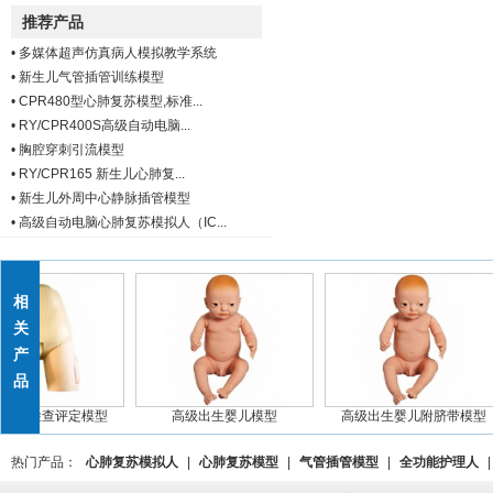
推荐产品
•
多媒体超声仿真病人模拟教学系统
•
新生儿气管插管训练模型
•
CPR480型心肺复苏模型,标准...
•
RY/CPR400S高级自动电脑...
•
胸腔穿刺引流模型
•
RY/CPR165 新生儿心肺复...
•
新生儿外周中心静脉插管模型
•
高级自动电脑心肺复苏模拟人（IC...
相
关
产
品
宫底检查评定模型
高级出生婴儿模型
高级出生婴儿附脐带模型
热门产品：
心肺复苏模拟人
|
心肺复苏模型
|
气管插管模型
|
全功能护理人
|