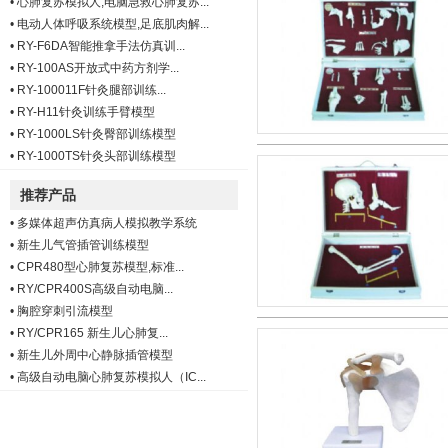
•
心肺复苏模拟人,电脑急救心肺复苏...
•
电动人体呼吸系统模型,足底肌肉解...
•
RY-F6DA智能推拿手法仿真训...
•
RY-100AS开放式中药方剂学...
•
RY-100011F针灸腿部训练...
•
RY-H11针灸训练手臂模型
•
RY-1000LS针灸臀部训练模型
•
RY-1000TS针灸头部训练模型
推荐产品
•
多媒体超声仿真病人模拟教学系统
•
新生儿气管插管训练模型
•
CPR480型心肺复苏模型,标准...
•
RY/CPR400S高级自动电脑...
•
胸腔穿刺引流模型
•
RY/CPR165 新生儿心肺复...
•
新生儿外周中心静脉插管模型
•
高级自动电脑心肺复苏模拟人（IC...