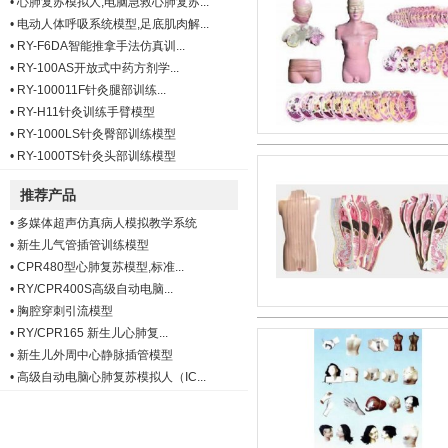
•
心肺复苏模拟人,电脑急救心肺复苏...
•
电动人体呼吸系统模型,足底肌肉解...
•
RY-F6DA智能推拿手法仿真训...
•
RY-100AS开放式中药方剂学...
•
RY-100011F针灸腿部训练...
•
RY-H11针灸训练手臂模型
•
RY-1000LS针灸臀部训练模型
•
RY-1000TS针灸头部训练模型
推荐产品
•
多媒体超声仿真病人模拟教学系统
•
新生儿气管插管训练模型
•
CPR480型心肺复苏模型,标准...
•
RY/CPR400S高级自动电脑...
•
胸腔穿刺引流模型
•
RY/CPR165 新生儿心肺复...
•
新生儿外周中心静脉插管模型
•
高级自动电脑心肺复苏模拟人（IC...