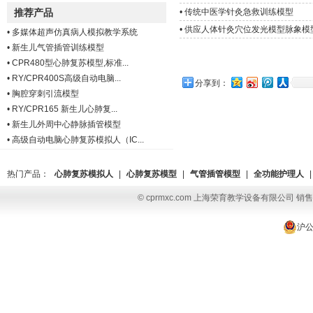
推荐产品
•
传统中医学针灸急救训练模型
•
供应人体针灸穴位发光模型脉象模
•
多媒体超声仿真病人模拟教学系统
•
新生儿气管插管训练模型
•
CPR480型心肺复苏模型,标准...
•
RY/CPR400S高级自动电脑...
分享到：
•
胸腔穿刺引流模型
•
RY/CPR165 新生儿心肺复...
•
新生儿外周中心静脉插管模型
•
高级自动电脑心肺复苏模拟人（IC...
热门产品：
心肺复苏模拟人
|
心肺复苏模型
|
气管插管模型
|
全功能护理人
|
© cprmxc.com 上海荣育教学设备有限公司 销售热
沪公