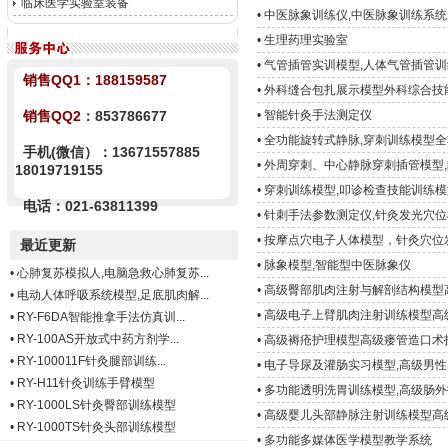
临床医学实验室装备
•
中医脉象训练仪,中医脉象训练系统
•
生理药理实验室
•
气管插管实训模型,人体气管插管
销售QQ1：
188159587
•
外科缝合包扎展示模型外科综合技
销售QQ2
：853786677
•
智能针灸手法测定仪
•
全功能旋转式静脉,穿刺训练模型
手机(微信）：13671557885
•
外周穿刺、中心静脉穿刺插管模型
18019719155
•
穿刺训练模型,叩诊检查技能训练模
电话：021-63811399
•
针刺手法参数测定仪,针灸发光穴位
•
按摩点穴电子人体模型，针灸穴位
最近更新
•
脉象模型,智能型中医脉象仪
•
心肺复苏模拟人,电脑急救心肺复苏...
•
高级臀部肌肉注射与解剖结构模型
•
电动人体呼吸系统模型,足底肌肉解...
•
高级电子上臂肌肉注射训练模型高
•
RY-F6DA智能推拿手法仿真训...
•
RY-100AS开放式中药方剂学...
•
高级褥疮护理模型高级瘘管造口术
•
RY-100011F针灸腿部训练...
•
电子导尿及灌肠实习模型,高级男
•
RY-H11针灸训练手臂模型
•
多功能透明洗胃训练模型,高级肠
•
RY-1000LS针灸臀部训练模型
•
高级婴儿头部静脉注射训练模型高
•
RY-1000TS针灸头部训练模型
•
多功能多媒体医学模型教学系统