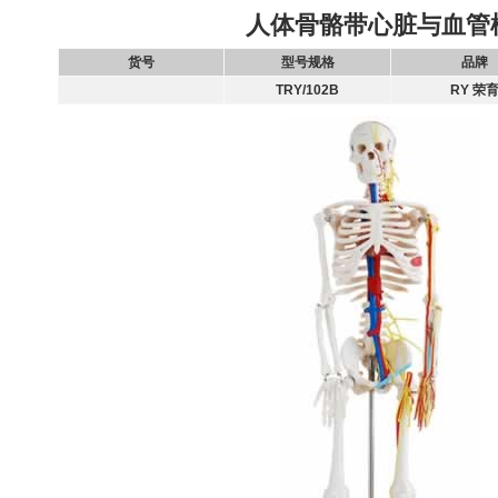
人体骨骼带心脏与血管
货号
型号规格
品牌
TRY/102B
RY 荣