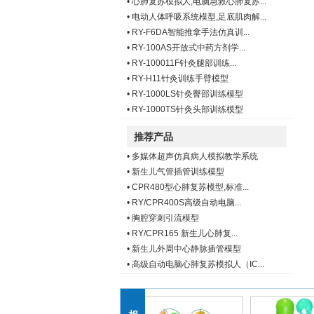
•
心肺复苏模拟人,电脑急救心肺复苏...
•
电动人体呼吸系统模型,足底肌肉解...
•
RY-F6DA智能推拿手法仿真训...
•
RY-100AS开放式中药方剂学...
•
RY-100011F针灸腿部训练...
•
RY-H11针灸训练手臂模型
•
RY-1000LS针灸臀部训练模型
•
RY-1000TS针灸头部训练模型
推荐产品
•
多媒体超声仿真病人模拟教学系统
•
新生儿气管插管训练模型
•
CPR480型心肺复苏模型,标准...
•
RY/CPR400S高级自动电脑...
•
胸腔穿刺引流模型
•
RY/CPR165 新生儿心肺复...
•
新生儿外周中心静脉插管模型
•
高级自动电脑心肺复苏模拟人（IC...