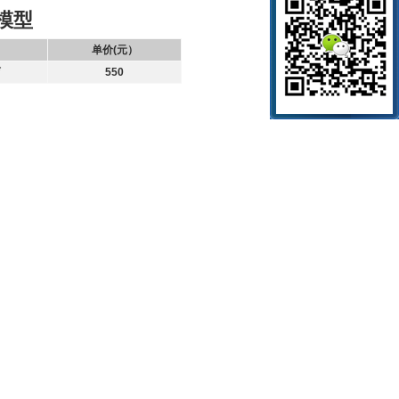
模型
单价(元）
育
550