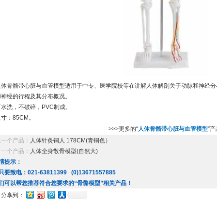
人体骨骼带心脏与血管模型适用于中专、医学院校等在讲解人体解剖关于动脉和神经分
和神经的行程及其分布概况。
可水洗，不破碎，PVC制成。
尺寸：85CM。
>>>更多的“
人体骨骼带心脏与血管模型
”
上一个产品：
人体针灸铜人 178CM(青铜色）
下一个产品：
人体全身散骨模型(自然大)
情提示：
只要致电：021-63811399 (0)13671557885
们可以帮您推荐符合您要求的“骨骼模型”相关产品！
分享到：