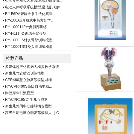
•
心肺复苏模拟人,电脑急救心肺复苏...
•
电动人体呼吸系统模型,足底肌肉解...
•
RY-F6DA智能推拿手法仿真训...
•
RY-100AS开放式中药方剂学...
•
RY-100011F针灸腿部训练...
•
RY-H11针灸训练手臂模型
•
RY-1000LS针灸臀部训练模型
•
RY-1000TS针灸头部训练模型
推荐产品
•
多媒体超声仿真病人模拟教学系统
•
新生儿气管插管训练模型
•
CPR480型心肺复苏模型,标准...
•
RY/CPR400S高级自动电脑...
•
胸腔穿刺引流模型
•
RY/CPR165 新生儿心肺复...
•
新生儿外周中心静脉插管模型
•
高级自动电脑心肺复苏模拟人（IC...