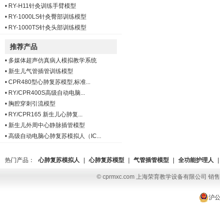
•
RY-H11针灸训练手臂模型
•
RY-1000LS针灸臀部训练模型
•
RY-1000TS针灸头部训练模型
推荐产品
•
多媒体超声仿真病人模拟教学系统
•
新生儿气管插管训练模型
•
CPR480型心肺复苏模型,标准...
•
RY/CPR400S高级自动电脑...
•
胸腔穿刺引流模型
•
RY/CPR165 新生儿心肺复...
•
新生儿外周中心静脉插管模型
•
高级自动电脑心肺复苏模拟人（IC...
热门产品：
心肺复苏模拟人
|
心肺复苏模型
|
气管插管模型
|
全功能护理人
|
© cprmxc.com 上海荣育教学设备有限公司 销售热
沪公