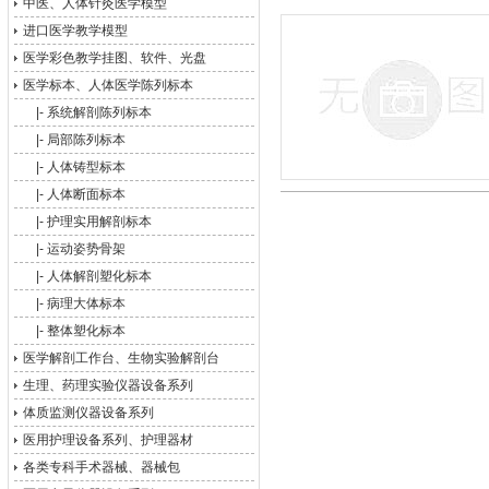
中医、人体针灸医学模型
进口医学教学模型
医学彩色教学挂图、软件、光盘
医学标本、人体医学陈列标本
|-
系统解剖陈列标本
|-
局部陈列标本
|-
人体铸型标本
|-
人体断面标本
|-
护理实用解剖标本
|-
运动姿势骨架
|-
人体解剖塑化标本
|-
病理大体标本
|-
整体塑化标本
医学解剖工作台、生物实验解剖台
生理、药理实验仪器设备系列
体质监测仪器设备系列
医用护理设备系列、护理器材
各类专科手术器械、器械包