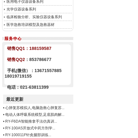
医用电子仪器设备系列
光学仪器设备系列
临床检验分析、实验仪器设备系列
医学急救培训模型及急救器材
销售QQ1：
188159587
销售QQ2
：853786677
手机(微信）：13671557885
18019719155
电话：021-63811399
最近更新
•
心肺复苏模拟人,电脑急救心肺复苏...
•
电动人体呼吸系统模型,足底肌肉解...
•
RY-F6DA智能推拿手法仿真训...
•
RY-100AS开放式中药方剂学...
•
RY-100011F针灸腿部训练...