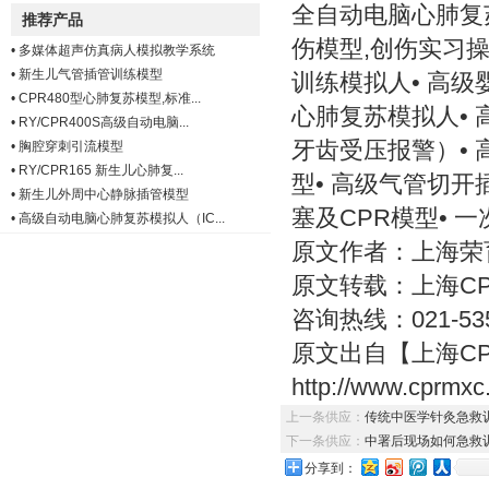
全自动电脑心肺复苏
推荐产品
伤模型,创伤实习操
•
多媒体超声仿真病人模拟教学系统
•
新生儿气管插管训练模型
训练模拟人• 高级
•
CPR480型心肺复苏模型,标准...
心肺复苏模拟人• 
•
RY/CPR400S高级自动电脑...
牙齿受压报警）•
•
胸腔穿刺引流模型
•
RY/CPR165 新生儿心肺复...
型• 高级气管切开
•
新生儿外周中心静脉插管模型
塞及CPR模型• 
•
高级自动电脑心肺复苏模拟人（IC...
原文作者：上海荣育http
原文转载：上海CPR模型
咨询热线：021-535
原文出自【上海C
http://www.cprmxc
上一条供应：
传统中医学针灸急救
下一条供应：
中署后现场如何急救
分享到：