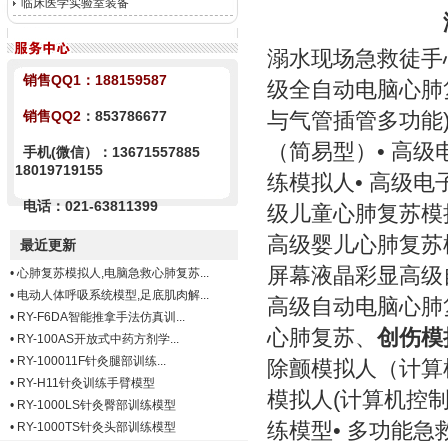
临床医学实验室装备
溺水现场急救徒手
销售QQ1：
188159587
级全自动电脑心肺
销售QQ2
：853786677
与气管插管多功能)
（简易型）• 高
手机(微信）：13671557885
18019719155
练模拟人• 高级电
电话：021-63811399
级儿童心肺复苏模
高级婴儿心肺复苏模拟
最近更新
屏幕液晶彩显高级
•
心肺复苏模拟人,电脑急救心肺复苏...
•
电动人体呼吸系统模型,足底肌肉解...
高级自动电脑心肺
•
RY-F6DA智能推拿手法仿真训...
心肺复苏、
创伤模
•
RY-100AS开放式中药方剂学...
•
RY-100011F针灸腿部训练...
除颤模拟人（计算机
•
RY-H11针灸训练手臂模型
模拟人(计算机控制
•
RY-1000LS针灸臀部训练模型
练模型• 多功能急
•
RY-1000TS针灸头部训练模型