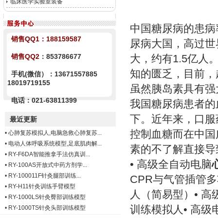
临床医学实验室装备
中国糖尿病的患病
销售QQ1：
188159587
尿病大国，高过世
销售QQ2
：853786677
大，约有1.5亿人
知的匮乏，目前，
手机(微信）：13671557885
18019719155
虽然胰岛素具有强
电话：021-63811399
我国糖尿病患者的
下。近年来，口服
最近更新
控制血糖而在中国
•
心肺复苏模拟人,电脑急救心肺复苏...
•
电动人体呼吸系统模型,足底肌肉解...
素的不了解直接导
•
RY-F6DA智能推拿手法仿真训...
• 高级全自动电脑
•
RY-100AS开放式中药方剂学...
•
RY-100011F针灸腿部训练...
CPR与气管插管多
•
RY-H11针灸训练手臂模型
人（简易型）• 
•
RY-1000LS针灸臀部训练模型
训练模拟人• 高级
•
RY-1000TS针灸头部训练模型