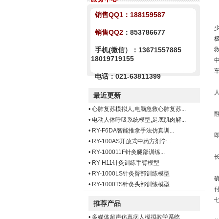
销售QQ1：
188159587
销售QQ2
：853786677
手机(微信）：13671557885
18019719155
电话：021-63811399
最近更新
•
心肺复苏模拟人,电脑急救心肺复苏...
•
电动人体呼吸系统模型,足底肌肉解...
•
RY-F6DA智能推拿手法仿真训...
•
RY-100AS开放式中药方剂学...
•
RY-100011F针灸腿部训练...
•
RY-H11针灸训练手臂模型
•
RY-1000LS针灸臀部训练模型
•
RY-1000TS针灸头部训练模型
推荐产品
•
多媒体超声仿真病人模拟教学系统