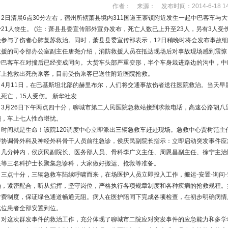
作者： 来源： 发布时间：2014-6-18 14:
2日清晨6点30分左右，宿州所辖萧县境内311国道王寨镇附近发生一起中巴客车与
少21人丧生。 (注：萧县县委宣传部外宣办发布，死亡人数已上升至23人，另有3人
极参与了伤者
心肺复苏
救治。同时，萧县县委宣传部表示，12日稍晚时将会发布事故细
救援的司令部办公室副主任唐尧介绍，消防救援人员在抵达现场后对事故现场感到震惊
中巴客车在对撞后已经变成同向。大货车头部严重变形，半个车身栽进路边的沟中，中
车上抢救出死伤乘客，目前受伤乘客已送往附近医院抢救。
4月11日，在巴基斯坦北部的赫里布尔，人们将交通事故伤者送往医院救治。当天早
人死亡，15人受伤。 新华社发
3月26日下午两点四十分，聊城市第二人民医院急救站接到求救电话，高速公路胡八
翻，车上七人性命堪忧。
时间就是生命！该院120调度中心立即派出三辆急救车赶赴现场。急救中心贾树范主
即协调骨外科及神经外科骨干人员前往急诊，侯庆民副院长指示：立即启动突发事件应
几分钟内，侯庆民副院长、医务部人员、骨科李广义主任、周恩昌副主任、徐宁主治
长等三名科护士长聚集急诊科，大家做好搬运、抢救等准备。
三点十分，三辆急救车陆续呼啸而来，在场医护人员立即投入工作，搬运-安置-询问-查
确，紧密配合，听从指挥，坚守岗位，严格执行各项规章制度和各种疾病的抢救规程。
付费制度，保证绿色通道畅通无阻。病人在医护陪同下完成各项检查，在初步明确病情
七位患者全部安置到位。
对这次群发事件的救治工作，充分体现了聊城市二院应对突发事件的应急能力和多学