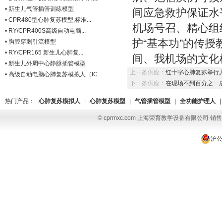
•
新生儿气管插管训练模型
间应急救护保证水
•
CPR480型心肺复苏模型,标准...
机场号召、精心组
•
RY/CPR400S高级自动电脑...
护“基本功”的传
•
胸腔穿刺引流模型
•
RY/CPR165 新生儿心肺复...
间、我机场的文化
•
新生儿外周中心静脉插管模型
上一条供应：
红十字心肺复苏举行
•
高级自动电脑心肺复苏模拟人（IC...
下一条供应：
在现场不到百分之一
热门产品：
心肺复苏模拟人
|
心肺复苏模型
|
气管插管模型
|
全功能护理人
|
© cprmxc.com 上海荣育教学设备有限公司 销售热
沪公