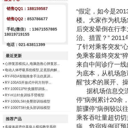
销售QQ1：
188159587
“假定，如今是20
销售QQ2
：853786677
楼。大家作为机场
后突发晕倒在行李
手机(微信）：13671557885
18019719155
治、措置？” 20
电话：021-63811399
了针对乘客突发“
免乘客最终突发“
最近更新
来自中间诊疗一线
•
心肺复苏模拟人,电脑急救心肺复苏...
•
电动人体呼吸系统模型,足底肌肉解...
为底本，从机场急
•
RY-F6DA智能推拿手法仿真训...
醒”技术的展开、
•
RY-100AS开放式中药方剂学...
•
RY-100011F针灸腿部训练...
据机场信息交流的
•
RY-H11针灸训练手臂模型
停”病例累计20余
•
RY-1000LS针灸臀部训练模型
脏骤停”病例较以
•
RY-1000TS针灸头部训练模型
乘客吞吐量超切切
推荐产品
病、危宿疾例可预
•
多媒体超声仿真病人模拟教学系统