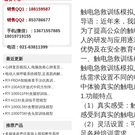
销售QQ1：
188159587
触电急救训练模拟
销售QQ2
：853786677
导语：近年来，我
为了提高公众的触
手机(微信）：13671557885
18019719155
人的研发与应用逐
电话：021-63811399
优势及在安全教育
一、触电急救训练
最近更新
触电急救训练模拟
•
心肺复苏模拟人,电脑急救心肺复苏...
•
电动人体呼吸系统模型,足底肌肉解...
练需求设置不同的
•
RY-F6DA智能推拿手法仿真训...
中体验真实的触电
•
RY-100AS开放式中药方剂学...
•
RY-100011F针灸腿部训练...
1.功能特点
•
RY-H11针灸训练手臂模型
（1）真实感受：
•
RY-1000LS针灸臀部训练模型
感受到真实的触电
•
RY-1000TS针灸头部训练模型
（2）灵活设置：
推荐产品
足各种培训需求。
•
多媒体超声仿真病人模拟教学系统