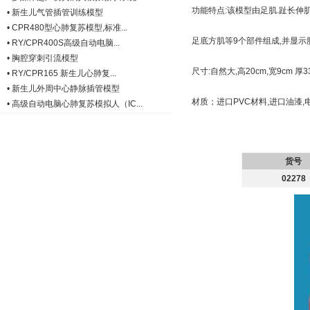
功能特点:该模型由足肌.趾长伸肌
•
新生儿气管插管训练模型
•
CPR480型心肺复苏模型,标准...
足底方肌等9个部件组成,并显示胫
•
RY/CPR400S高级自动电脑...
•
胸腔穿刺引流模型
尺寸:自然大,高20cm,宽9cm 厚3
•
RY/CPR165 新生儿心肺复...
•
新生儿外周中心静脉插管模型
材质；进口PVC材料,进口油漆,
•
高级自动电脑心肺复苏模拟人（IC...
货号
02278