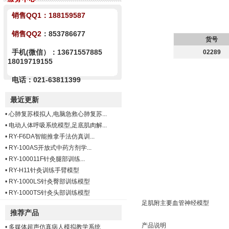
销售QQ1：
188159587
销售QQ2
：853786677
货号
手机(微信）：13671557885
02289
18019719155
电话：021-63811399
最近更新
•
心肺复苏模拟人,电脑急救心肺复苏...
•
电动人体呼吸系统模型,足底肌肉解...
•
RY-F6DA智能推拿手法仿真训...
•
RY-100AS开放式中药方剂学...
•
RY-100011F针灸腿部训练...
•
RY-H11针灸训练手臂模型
•
RY-1000LS针灸臀部训练模型
•
RY-1000TS针灸头部训练模型
足肌附主要血管神经模型
推荐产品
产品说明
•
多媒体超声仿真病人模拟教学系统