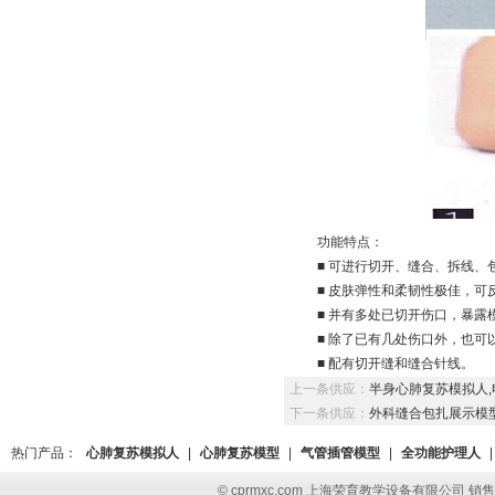
功能特点：
■ 可进行切开、缝合、拆线、
■ 皮肤弹性和柔韧性极佳，
■ 并有多处已切开伤口，暴露
■ 除了已有几处伤口外，也可
■ 配有切开缝和缝合针线。
上一条供应：
半身心肺复苏模拟人
下一条供应：
外科缝合包扎展示模
热门产品：
心肺复苏模拟人
|
心肺复苏模型
|
气管插管模型
|
全功能护理人
|
© cprmxc.com 上海荣育教学设备有限公司 销售热