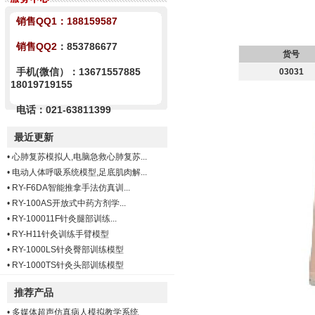
销售QQ1：
188159587
销售QQ2
：853786677
货号
手机(微信）：13671557885
03031
18019719155
电话：021-63811399
最近更新
•
心肺复苏模拟人,电脑急救心肺复苏...
•
电动人体呼吸系统模型,足底肌肉解...
•
RY-F6DA智能推拿手法仿真训...
•
RY-100AS开放式中药方剂学...
•
RY-100011F针灸腿部训练...
•
RY-H11针灸训练手臂模型
•
RY-1000LS针灸臀部训练模型
•
RY-1000TS针灸头部训练模型
推荐产品
•
多媒体超声仿真病人模拟教学系统