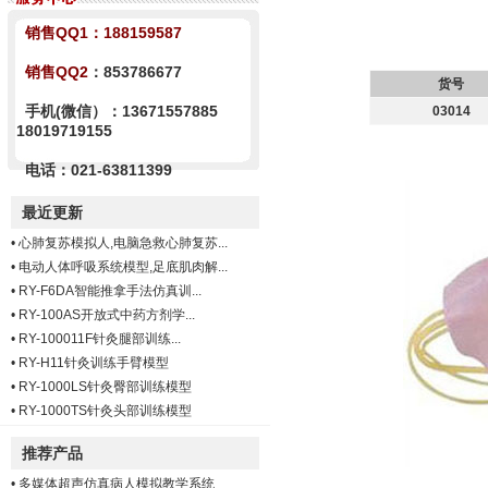
销售QQ1：
188159587
销售QQ2
：853786677
货号
手机(微信）：13671557885
03014
18019719155
电话：021-63811399
最近更新
•
心肺复苏模拟人,电脑急救心肺复苏...
•
电动人体呼吸系统模型,足底肌肉解...
•
RY-F6DA智能推拿手法仿真训...
•
RY-100AS开放式中药方剂学...
•
RY-100011F针灸腿部训练...
•
RY-H11针灸训练手臂模型
•
RY-1000LS针灸臀部训练模型
•
RY-1000TS针灸头部训练模型
推荐产品
•
多媒体超声仿真病人模拟教学系统