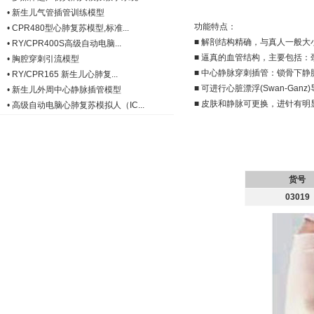
•
新生儿气管插管训练模型
功能特点：
•
CPR480型心肺复苏模型,标准...
■ 解剖结构精确，与真人一般
•
RY/CPR400S高级自动电脑...
■ 逼真的血管结构，主要包括
•
胸腔穿刺引流模型
■ 中心静脉穿刺插管：锁骨下
•
RY/CPR165 新生儿心肺复...
■ 可进行心脏漂浮(Swan-Gan
•
新生儿外周中心静脉插管模型
■ 皮肤和静脉可更换，进针有明
•
高级自动电脑心肺复苏模拟人（IC...
货号
03019