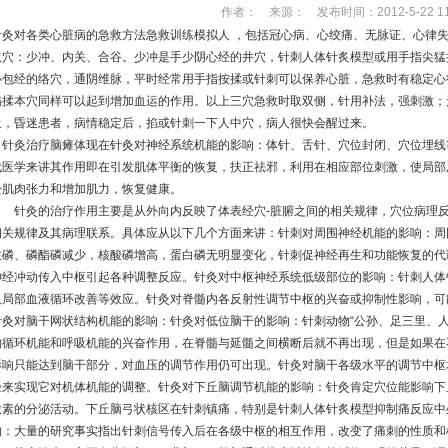
作者： 来源： 发布时间：2012-5-22 11:
针灸对各类心脏病的急救方法
急救训练模拟人
，包括冠心病、心绞痛、无脉证、心律失
取穴：少冲、内关、合谷。少冲是手少阴心经的井穴，针刺
人体针炙模型
或用手指尖猛
心包经的络穴，通阴维脉，平时经常用手指按揉或针刺可以保养心脏，急救时有稳定心
掐揉本穴同样可以起到增加血运的作用。以上三穴急救时取双侧，针用补法，强刺激；
止，昏迷患者，病情稳定后，掐或针刺一下人中穴，病人很快会醒过来。
针灸治疗脑瘫体现在针灸对神经系统机能的影响：体针、舌针、穴位封闭、穴位埋线
代医学来讲其作用即在引发肌体平衡的恢复，扶正祛邪，利用在相应部位刺激，使局部
松肌肉张力和增加肌力，恢复健康。
针灸的治疗作用主要是从外向内反映了体表经穴-脏腑之间的相关规律，穴位病理反
相关规律及其病理联系。具体应从以下几个方面来讲：针刺对周围神经机能的影响：周
性磷、磷酯磷减少，核酸磷增高，蛋白磷无明显变化，针刺促神经再生和功能恢复的代
神经冲动传入中枢引起各种调整反应。针灸对中枢神经系统低级部位的影响：针刺
人体
及局部血液循环改善等效应。针灸对脊髓内各反射性调节中枢的兴奋或抑制性影响，可
针灸对脑干网状结构机能的影响：针灸对低位脑干的影响：针刺动物“公孙、足三里、人
物循环机能和呼吸机能的兴奋作用，在脊髓与延髓之间横断后就不再出现，但是如果在
影响只能达到脑干部分，对血压的调节作用仍可出现。针灸对脑干各级水平的调节中枢
径来实现它对机体机能的调整。针灸对下丘脑调节机能的影响：针灸肯定穴位能影响下
激素的分泌活动。下丘脑弓状核区在针刺镇痛，特别是针刺
人体针炙模型
抑制痛反应中
响：大量的研究事实指出针刺信号传入后在各级中枢的相互作用，改变了痛刺的性质和