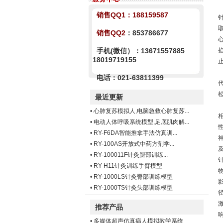
销售QQ1：
188159587
销售QQ2
：853786677
手机(微信）：13671557885
18019719155
电话：021-63811399
最近更新
•
心肺复苏模拟人,电脑急救心肺复苏...
•
电动人体呼吸系统模型,足底肌肉解...
•
RY-F6DA智能推拿手法仿真训...
•
RY-100AS开放式中药方剂学...
•
RY-100011F针灸腿部训练...
•
RY-H11针灸训练手臂模型
•
RY-1000LS针灸臀部训练模型
•
RY-1000TS针灸头部训练模型
推荐产品
•
多媒体超声仿真病人模拟教学系统