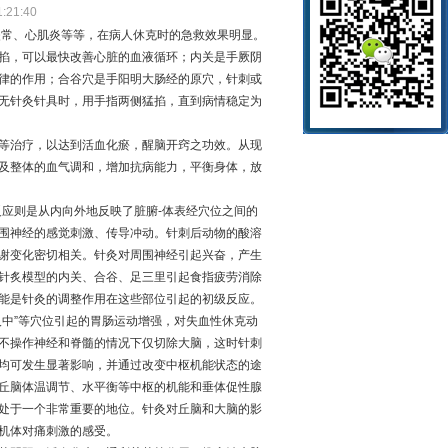
21:40
常、心肌炎等等，在病人休克时的急救效果明显。
掐，可以最快改善心脏的血液循环；内关是手厥阴
律的作用；合谷穴是手阳明大肠经的原穴，针刺或
无针灸针具时，用手指两侧猛掐，直到病情稳定为
等治疗，以达到活血化瘀，醒脑开窍之功效。从现
及整体的血气调和，增加抗病能力，平衡身体，放
应则是从内向外地反映了脏腑-体表经穴位之间的
围神经的感觉刺激、传导冲动。针刺后动物的酸溶
谢变化密切相关。针灸对周围神经引起兴奋，产生
针炙模型
的内关、合谷、足三里引起食指疲劳消除
能是针灸的调整作用在这些部位引起的初级反应。
中”等穴位引起的胃肠运动增强，对失血性休克动
不操作神经和脊髓的情况下仅切除大脑，这时针刺
均可发生显著影响，并通过改变中枢机能状态的途
丘脑体温调节、水平衡等中枢的机能和垂体促性腺
处于一个非常重要的地位。针灸对丘脑和大脑的影
机体对痛刺激的感受。